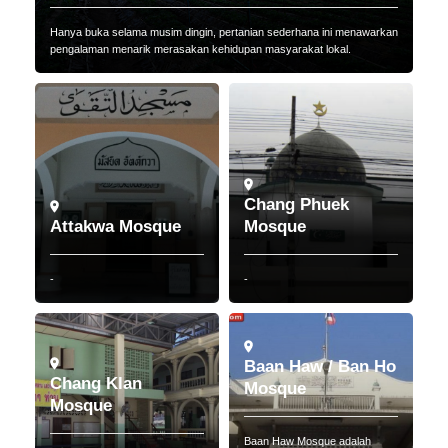
Hanya buka selama musim dingin, pertanian sederhana ini menawarkan
pengalaman menarik merasakan kehidupan masyarakat lokal.
Chang Phuek
Attakwa Mosque
Mosque
-
-
Baan Haw / Ban Ho
Chang Klan
Mosque
Mosque
Baan Haw Mosque adalah