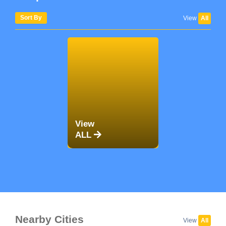
Sort By
View
All
View
ALL
Nearby Cities
View
All