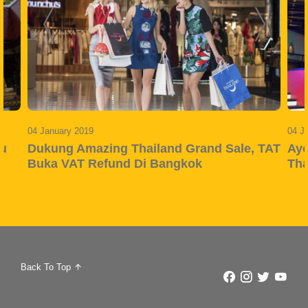
04 January 2019
04 J
au
Dukung Amazing Thailand Grand Sale, TAT
Ayo
Buka VAT Refund Di Bangkok
Tha
Back To Top