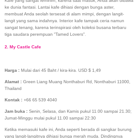
Kafe yang sangat feminim, karena saat masuk, Anda akan dibawa
ke dunia fantasi. Lantai kafe dihiasi dengan bunga aster,
membuat Anda seolah tersesat di alam mimpi, dengan langit-
langit yang sama indahnya. Interior kafe tampak ceria namun
sangat tenang, karena terinspirasi oleh koleksi busana terbaru
tiga saudara perempuan "Tamed Lovers".
2. My Castle Cafe
Harga :
Mulai dari 45 Baht / kira-kira. USD $ 1,49
Alamat :
Green Liang Muang Nonthaburi Rd, Nonthaburi 11000,
Thailand
Kontak :
+66 65 539 4040
Jam buka :
Senin, Selasa, dan Kamis pukul 11.00 sampai 21.30;
Jumat-Minggu mulai pukul 11.00 sampai 22:30
Ketika memasuki kafe ini, Anda seperti berada di sangkar burung
yang langit-langitnya dihiasi bunga merah muda. Dindingnya