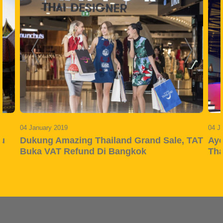
04 January 2019
04 J
au
Dukung Amazing Thailand Grand Sale, TAT
Ayo
Buka VAT Refund Di Bangkok
Tha