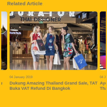
Related Article
04 January 2019
04 J
au
Dukung Amazing Thailand Grand Sale, TAT
Ayo
Buka VAT Refund Di Bangkok
Tha