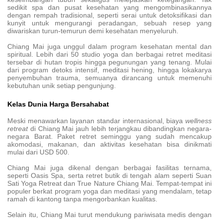
sedikit spa dan pusat kesehatan yang mengombinasikannya
dengan rempah tradisional, seperti serai untuk detoksifikasi dan
kunyit untuk mengurangi peradangan, sebuah resep yang
diwariskan turun-temurun demi kesehatan menyeluruh.
Chiang Mai juga unggul dalam program kesehatan mental dan
spiritual. Lebih dari 50 studio yoga dan berbagai retret meditasi
tersebar di hutan tropis hingga pegunungan yang tenang. Mulai
dari program detoks intensif, meditasi hening, hingga lokakarya
penyembuhan trauma, semuanya dirancang untuk memenuhi
kebutuhan unik setiap pengunjung.
Kelas Dunia Harga Bersahabat
Meski menawarkan layanan standar internasional, biaya
wellness
retreat
di Chiang Mai jauh lebih terjangkau dibandingkan negara-
negara Barat. Paket retret seminggu yang sudah mencakup
akomodasi, makanan, dan aktivitas kesehatan bisa dinikmati
mulai dari USD 500.
Chiang Mai juga dikenal dengan berbagai fasilitas ternama,
seperti Oasis Spa, serta retret butik di tengah alam seperti Suan
Sati Yoga Retreat dan True Nature Chiang Mai. Tempat-tempat ini
populer berkat program yoga dan meditasi yang mendalam, tetap
ramah di kantong tanpa mengorbankan kualitas.
Selain itu, Chiang Mai turut mendukung pariwisata medis dengan