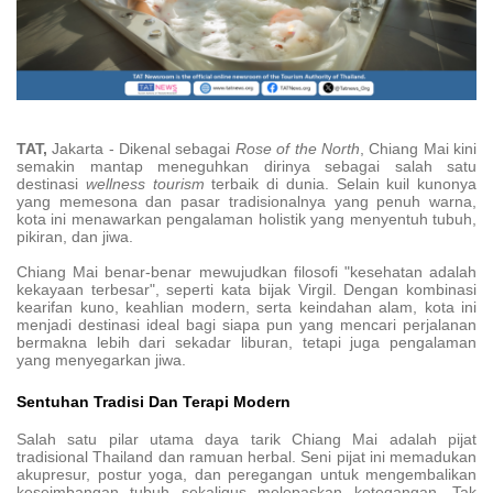
TAT,
Jakarta - Dikenal sebagai
Rose of the North
, Chiang Mai kini
semakin mantap meneguhkan dirinya sebagai salah satu
destinasi
wellness tourism
terbaik di dunia. Selain kuil kunonya
yang memesona dan pasar tradisionalnya yang penuh warna,
kota ini menawarkan pengalaman holistik yang menyentuh tubuh,
pikiran, dan jiwa.
Chiang Mai benar-benar mewujudkan filosofi "kesehatan adalah
kekayaan terbesar", seperti kata bijak Virgil. Dengan kombinasi
kearifan kuno, keahlian modern, serta keindahan alam, kota ini
menjadi destinasi ideal bagi siapa pun yang mencari perjalanan
bermakna lebih dari sekadar liburan, tetapi juga pengalaman
yang menyegarkan jiwa.
Sentuhan Tradisi Dan Terapi Modern
Salah satu pilar utama daya tarik Chiang Mai adalah pijat
tradisional Thailand dan ramuan herbal. Seni pijat ini memadukan
akupresur, postur yoga, dan peregangan untuk mengembalikan
keseimbangan tubuh sekaligus melepaskan ketegangan. Tak